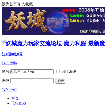
设为首页
加入收藏
注#册#账#号
找回密码
帐号
记住密码
密码
登录
我的中心
首页
论坛
BBS