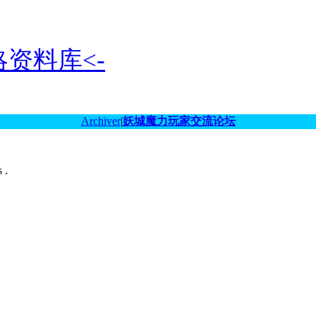
资料库<-
Archiver
|
妖城魔力玩家交流论坛
 .