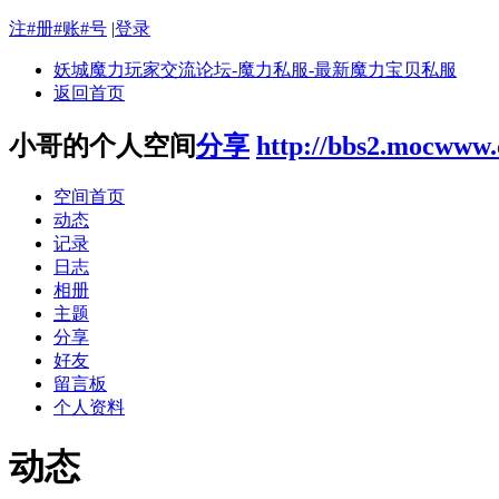
注#册#账#号
|
登录
妖城魔力玩家交流论坛-魔力私服-最新魔力宝贝私服
返回首页
小哥的个人空间
分享
http://bbs2.mocwww
空间首页
动态
记录
日志
相册
主题
分享
好友
留言板
个人资料
动态