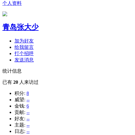
个人资料
青岛张大少
加为好友
给我留言
打个招呼
发送消息
统计信息
已有
20
人来访过
积分:
8
威望:
--
金钱:
6
贡献:
--
好友:
--
主题:
--
日志:
--