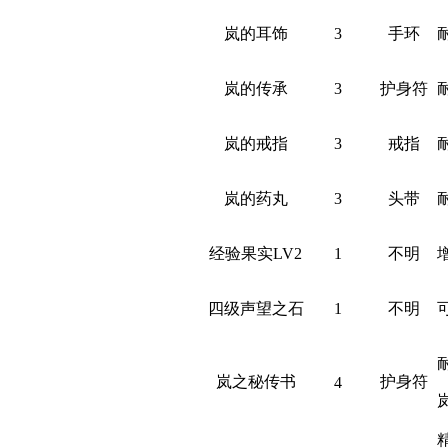
岚的耳饰
3
手环
岚的传承
3
护身符
岚的戒指
3
戒指
岚的药丸
3
头带
经验果实LV2
1
不明
四级声望之石
1
不明
岚之秘传书
护身符
4