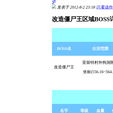
#
5
发表于 2012-8-2 23:18
|
只看该作
改造僵尸王区域BOSS
BOSS名
出没范围
亚留特村外狗洞
改造僵尸王
坐标(556.16~564.
名字
等级
血量