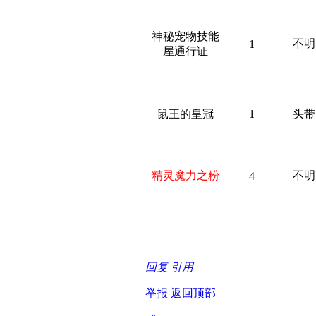
神秘宠物技能
不明
1
屋通行证
鼠王的皇冠
1
头带
精灵魔力之粉
不明
4
回复
引用
举报
返回顶部