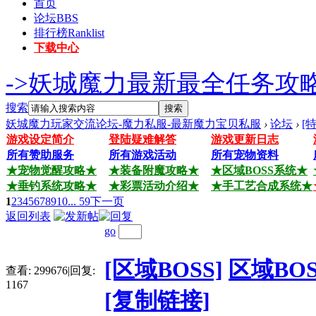
首页
论坛
BBS
排行榜
Ranklist
下载中心
->妖城魔力最新最全任务攻略
搜索
搜索
妖城魔力玩家交流论坛-魔力私服-最新魔力宝贝私服
›
论坛
›
[
游戏设定简介
登陆疑难解答
游戏更新日志
所有赞助服务
所有游戏活动
所有宠物资料
★宠物觉醒攻略★
★装备附魔攻略★
★区域BOSS系统★
★垂钓系统攻略★
★彩票活动介绍★
★手工艺合成系统★
1
2
3
4
5
6
7
8
9
10
... 59
下一页
返回列表
go
[区域BOSS]
区域BO
查看:
299676
|
回复:
1167
[复制链接]