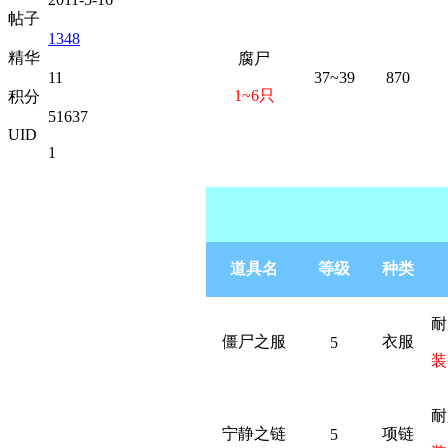
帖子
1348
精华
腐尸
11
37~39
870
1~6只
积分
51637
UID
1
道具名
等级
种类
耐
僵尸之服
衣服
5
装
耐
宁静之链
项链
5