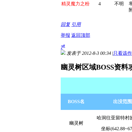
精灵魔力之粉
4
不明
; H" J' a& P: X' r
回复
引用
举报
返回顶部
#
7
发表于 2012-8-3 00:34
|
只看该作
幽灵树区域BOSS资料
BOSS名
出没范围
哈洞往亚留特村
幽灵树
坐标(642.88~67