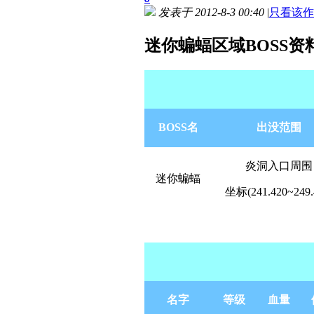
发表于 2012-8-3 00:40
|
只看该作
迷你蝙蝠区域BOSS资
BOSS名
出没范围
炎洞入口周围
迷你蝙蝠
坐标(241.420~249.
名字
等级
血量