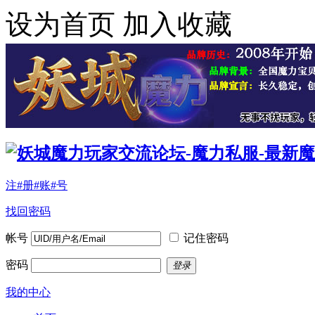
设为首页
加入收藏
注#册#账#号
找回密码
帐号
记住密码
密码
登录
我的中心