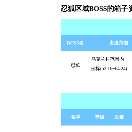
忍狐区域BOSS的箱子
BOSS名
出没范围
乌克兰村范围内
2 U9 
R1 C
忍狐
坐标(52.16~64.24)
. @,
S( G9 V
名字
等级
血量