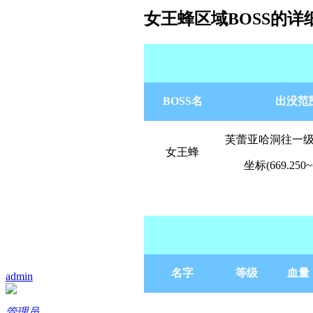
女王蜂区域BOSS的详
BOSS名
出没范
芙蕾亚哈洞往一
女王蜂
坐标(669.250~6
名字
等级
血量
admin
管理员