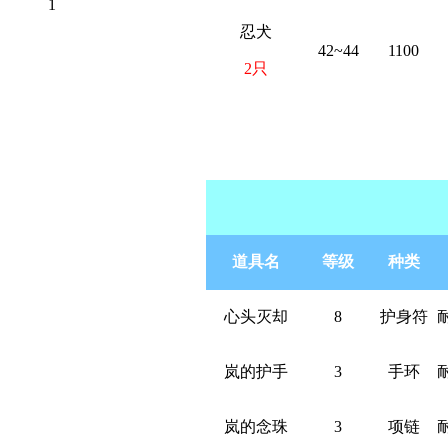
1
忍犬
42~44
1100
2只
8 e; s9 p1 x1 z3 U/ J6 F0
道具名
等级
种类
心头灭却
8
护身符
岚的护手
3
手环
岚的念珠
3
项链