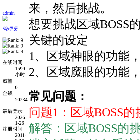
来，然后挑战。
0 J0 @+ 
admin
想要挑战区域BOSS
管理员
关键的设定
3 u9 T3 z4 ]: G8
1、区域神眼的功能
在线时间
2、区域魔眼的功能
1599
小时
威望
; d, c$ L6 z; R
0
常见问题：
金钱
50234
问题1：区域BOSS
最后登录
2026-
1-26
解答：区域BOSS的
注册时间
2011-