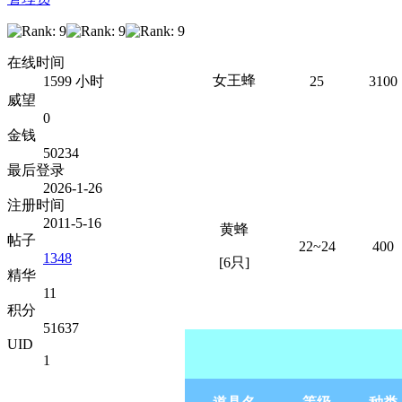
在线时间
女王蜂
25
3100
1599 小时
威望
0
金钱
50234
最后登录
2026-1-26
注册时间
2011-5-16
黄蜂
帖子
22~24
400
1348
[6只]
精华
11
积分
Z/ j, D& h* x; z, g' V
51637
UID
1