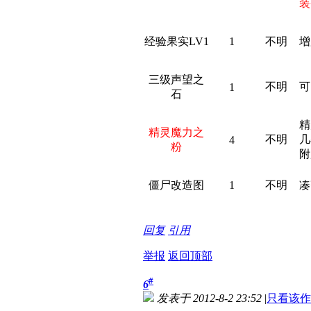
装
经验果实LV1
1
不明
增
三级声望之
不明
可
1
石
精
精灵魔力之
不明
几
4
粉
附
僵尸改造图
1
不明
凑
' ]- U( J( U6 U4 M" n
回复
引用
举报
返回顶部
#
6
发表于 2012-8-2 23:52
|
只看该作