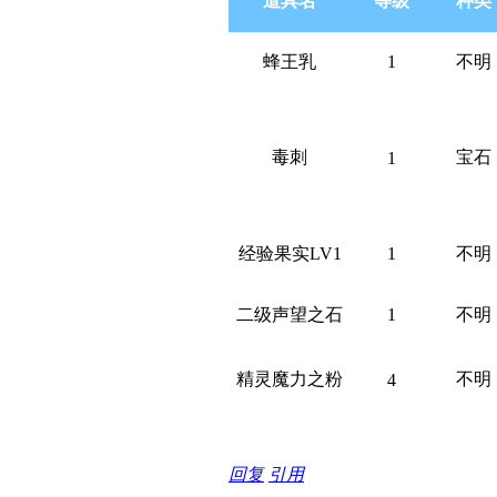
道具名
等级
种类
蜂王乳
1
不明
毒刺
宝石
1
经验果实LV1
1
不明
二级声望之石
1
不明
精灵魔力之粉
不明
4
回复
引用