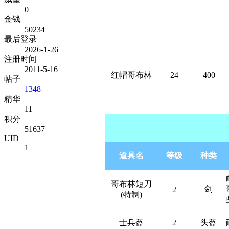
0
金钱
50234
最后登录
2026-1-26
注册时间
2011-5-16
红帽哥布林
24
400
帖子
1348
精华
' O! o& S k |6 F
11
积分
51637
UID
1
道具名
等级
种类
哥布林短刀
剑
2
(特制)
士兵盔
2
头盔