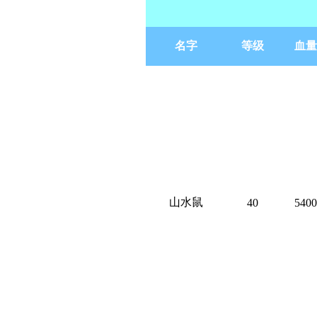
名字
等级
血量
山水鼠
40
5400