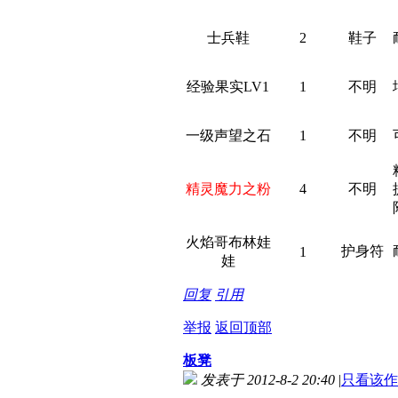
士兵鞋
2
鞋子
经验果实LV1
1
不明
一级声望之石
1
不明
精灵魔力之粉
4
不明
火焰哥布林娃
护身符
1
娃
回复
引用
举报
返回顶部
板凳
发表于 2012-8-2 20:40
|
只看该作