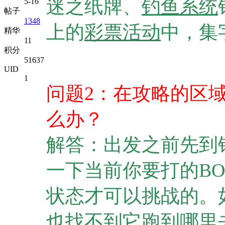
迷之纸牌、
钓鱼系统
5-16
帖子
1348
上的
彩票活动
中，集
精华
11
o4 @! K- X
积分
51637
UID
1
问题2：在攻略的区域
么办？
解答：出发之前先到
一下当前你要打的BO
状态才可以挑战的。
也找不到它跑到哪里去