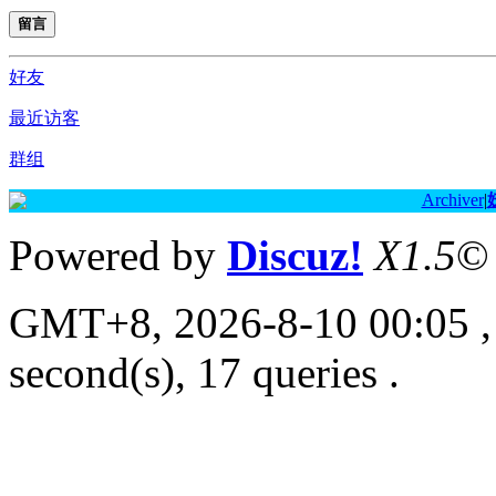
留言
好友
最近访客
群组
Archiver
|
Powered by
Discuz!
X1.5
©
GMT+8, 2026-8-10 00:05
,
second(s), 17 queries .