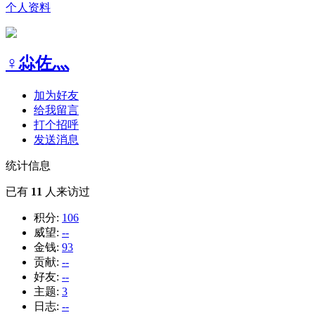
个人资料
♀尛佐灬
加为好友
给我留言
打个招呼
发送消息
统计信息
已有
11
人来访过
积分:
106
威望:
--
金钱:
93
贡献:
--
好友:
--
主题:
3
日志:
--