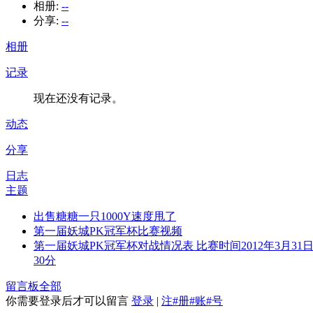
相册:
--
分享:
--
相册
记录
现在还没有记录。
动态
分享
日志
主题
出售糖糖一只1000Y速度甩了
第一届妖城PK冠军杯比赛视频
第一届妖城PK冠军杯对战情况表 比赛时间2012年3月31日
30分
留言板
全部
你需要登录后才可以留言
登录
|
注#册#账#号