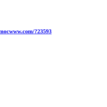
2.mocwww.com/?23593