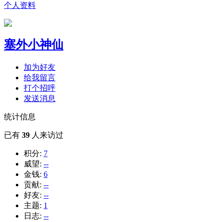
个人资料
塞外小神仙
加为好友
给我留言
打个招呼
发送消息
统计信息
已有
39
人来访过
积分:
7
威望:
--
金钱:
6
贡献:
--
好友:
--
主题:
1
日志:
--