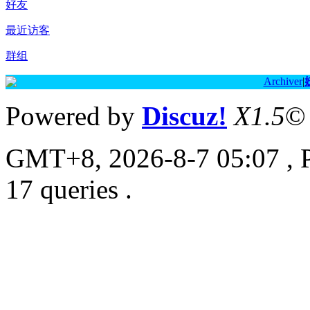
好友
最近访客
群组
Archiver
|
Powered by
Discuz!
X1.5
©
GMT+8, 2026-8-7 05:07
, 
17 queries .