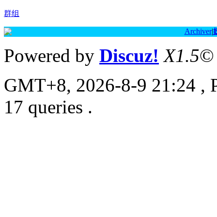
群组
Archiver
|
Powered by
Discuz!
X1.5
©
GMT+8, 2026-8-9 21:24
, 
17 queries .