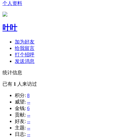
个人资料
叶叶
加为好友
给我留言
打个招呼
发送消息
统计信息
已有
1
人来访过
积分:
8
威望:
--
金钱:
6
贡献:
--
好友:
--
主题:
--
日志:
--