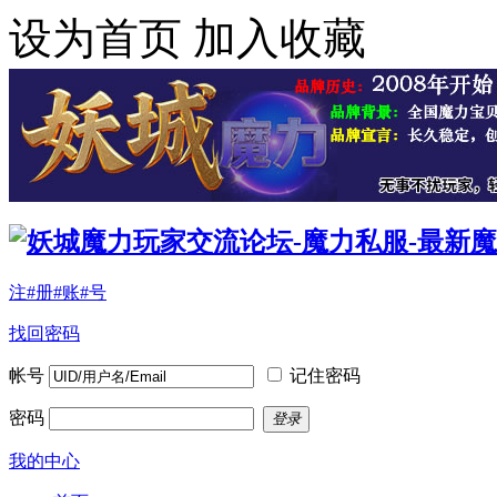
设为首页
加入收藏
注#册#账#号
找回密码
帐号
记住密码
密码
登录
我的中心