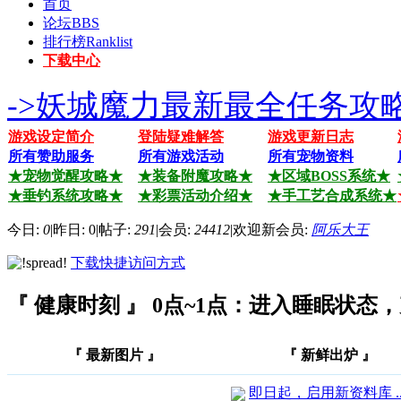
首页
论坛
BBS
排行榜
Ranklist
下载中心
->妖城魔力最新最全任务攻略
游戏设定简介
登陆疑难解答
游戏更新日志
所有赞助服务
所有游戏活动
所有宠物资料
★宠物觉醒攻略★
★装备附魔攻略★
★区域BOSS系统★
★垂钓系统攻略★
★彩票活动介绍★
★手工艺合成系统★
今日:
0
|
昨日: 0
|
帖子:
291
|
会员:
24412
|
欢迎新会员:
阿乐大王
下载快捷访问方式
『
健康时刻
』
0点~1点：进入睡眠状态
『 最新图片 』
『 新鲜出炉 』
即日起，启用新资料库 ..