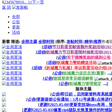
1
2
3
4
5
6
7
8
9
10
... 11
下一页
返 回
全部
公告
更新
活动
新窗
筛选:
全部主题
全部时间
|
排序:
发帖时间
|
精华
|
推荐
作者
[
活动
]
节日彩蛋贡献值额外奖励活动[2021-1
[
活动
]
妖城魔力节日彩蛋限时抽奖活动[2021-1
[
公告
]
关于摆摊奖励的规则公告
[
活动
]
妖城魔力赞助赠送活动
[
活动
]
《妖城魔力私服》幸运彩蛋活动介绍(2020-
[
公告
]
妖城魔力设定总览[重要]
...
[
公告
]
游戏登录常见错误解答
[
公告
]
妖城魔力管理规定
...
2
版块主题
[
公告
]
即日起，启用新资料库系统
[
公告
]
更新提前公告通知：5月12号凌晨1点将进
[
更新
]
[2025-05-08]更新竞技场boss布
[
更新
]
[2025-05-03]修复vip6级队长恢复操作的