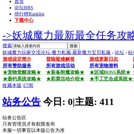
首页
论坛
BBS
排行榜
Ranklist
下载中心
->妖城魔力最新最全任务攻略
搜索
搜索
妖城魔力玩家交流论坛-魔力私服-最新魔力宝贝私服
›
论坛
›
站
游戏设定简介
登陆疑难解答
游戏更新日志
所有赞助服务
所有游戏活动
所有宠物资料
★宠物觉醒攻略★
★装备附魔攻略★
★区域BOSS系统★
★垂钓系统攻略★
★彩票活动介绍★
★手工艺合成系统★
收藏本版
|
订阅
站务公告
今日:
0
|
主题:
411
站务公告区
只有管理员才有权限发布
本服一切事宜以本版公告为准