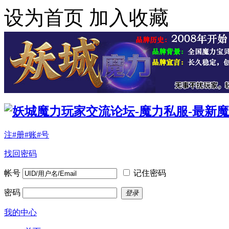
设为首页
加入收藏
注#册#账#号
找回密码
帐号
记住密码
密码
登录
我的中心