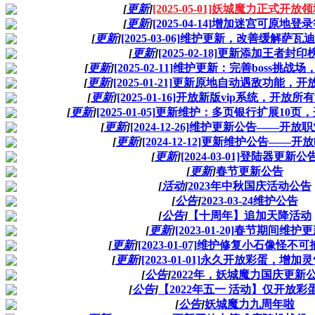
[
更新
]
[2025-05-01]妖城魔力正式开放
[
更新
]
[2025-04-14]增加迷宫可原地登
[
更新
]
[2025-03-06]维护更新，改善缓解萨瓦
[
更新
]
[2025-02-18]更新添加王者封
[
更新
]
[2025-02-11]维护更新：完善boss挑
[
更新
]
[2025-01-21]更新原地自动遇敌功能
[
更新
]
[2025-01-16]开放新版vip系统，开
[
更新
]
[2025-01-05]更新维护：多页银行扩展10
[
更新
]
[2024-12-26]维护更新公告——开
[
更新
]
[2024-12-12]更新维护公告——开放
[
更新
]
[2024-03-01]登陆器更新公
[
更新
]
春节更新公告
[
活动
]
2023年中秋国庆活动公告
[
公告
]
2023-03-24维护公告
[
公告
]
【十周年】追加天降活动
[
更新
]
[2023-01-20]春节期间维护
[
更新
]
[2023-01-07]维护修复小石像怪不可
[
更新
]
[2023-01-01]永久开放彩蛋，增
[
公告
]
2022年，妖城魔力国庆更新
[
公告
]
【2022年五一 活动】仅开放彩
[
公告
]
妖城魔力九周年啦