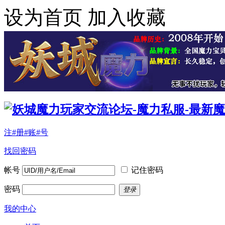
设为首页
加入收藏
注#册#账#号
找回密码
帐号
记住密码
密码
登录
我的中心