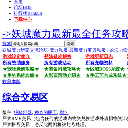
首页
论坛
BBS
排行榜
Ranklist
下载中心
->妖城魔力最新最全任务攻略
搜索
搜索
妖城魔力玩家交流论坛-魔力私服-最新魔力宝贝私服
›
论坛
›
综
游戏设定简介
登陆疑难解答
游戏更新日志
所有赞助服务
所有游戏活动
所有宠物资料
★宠物觉醒攻略★
★装备附魔攻略★
★区域BOSS系统★
★垂钓系统攻略★
★彩票活动介绍★
★手工艺合成系统★
收藏本版
综合交易区
版主:
狼骑部落
,
神奇的民工
,
樹丶
严禁RMB交易（包含任何的游戏内物资兑换游戏外虚拟物资比
严禁帐号交易，违反此两例将被封号处理。