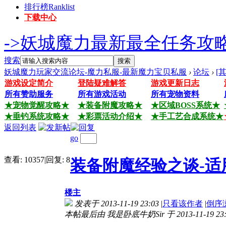
排行榜
Ranklist
下载中心
->妖城魔力最新最全任务攻略
搜索
搜索
妖城魔力玩家交流论坛-魔力私服-最新魔力宝贝私服
›
论坛
›
[
游戏设定简介
登陆疑难解答
游戏更新日志
所有赞助服务
所有游戏活动
所有宠物资料
★宠物觉醒攻略★
★装备附魔攻略★
★区域BOSS系统★
★垂钓系统攻略★
★彩票活动介绍★
★手工艺合成系统★
返回列表
go
查看:
10357
|
回复:
8
装备附魔经验之谈-适用
楼主
发表于 2013-11-19 23:03
|
只看该作者
|
倒序
本帖最后由 我是卧底牛奶Sir 于 2013-11-19 23
' y2 k B5 k1 i7 R2 M8 ^0 ?' k