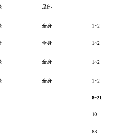
级
足部
级
全身
1~2
级
全身
1~2
级
全身
1~2
, z9 w- h- d9 J& e
级
全身
1~2
) E1 } I! m6 G
8~21
10
83
 a" T# e+ i5 M, T