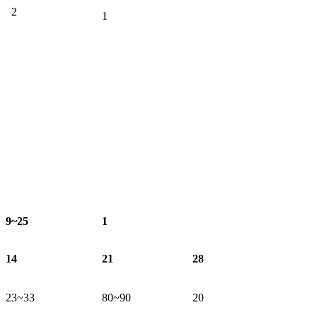
2
. g1 T# X* ?: q; ]8 f6 a
1
3 X. s! E; s" l: _/ d4 F4 `9 X
, v0 S( H+ y5 @
& H7 G0 e+ J0 k
: T, Z2 q/ E9 z0 A. N
2 d3 b# Z1 |% ^2 h
, W' c1 N! V K+ k
! O: J- }" i" b$ V" g; |1 ?4 Q
* c% n0 B- [5 `; [
@3 e! ~3 x7 _6 r1 ?4 F
9~25
1
14
21
28
23~33
80~90
20