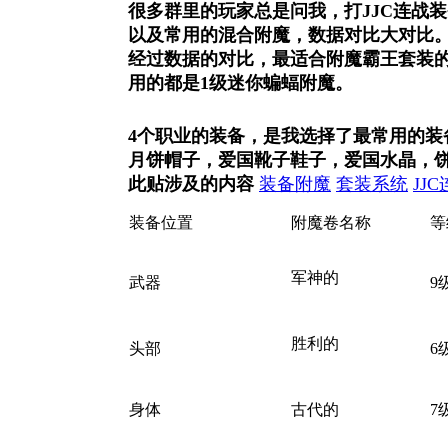
很多群里的玩家总是问我，打JJC连战
以及常用的混合附魔，数据对比大对比
经过数据的对比，最适合附魔霸王套装
用的都是1级迷你蝙蝠附魔。
& h4 Y4 t1 F, J! k' k/ E
4个职业的装备，是我选择了最常用的
月饼帽子，爱国靴子鞋子，爱国水晶，饼
此贴涉及的内容
装备附魔
套装系统
JJ
装备位置
附魔卷名称
等
军神的
武器
# o8 Q+ j3 N( z. m&
9
[2 }2 O
胜利的
头部
* D* y$ s1 V7 h2 {&
6
p* e2 a# I, i
身体
古代的
7