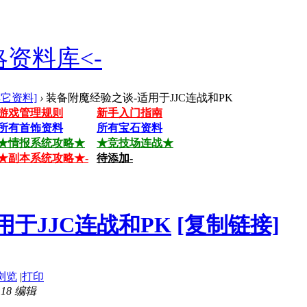
资料库<-
其它资料]
›
装备附魔经验之谈-适用于JJC连战和PK
游戏管理规则
新手入门指南
所有首饰资料
所有宝石资料
★情报系统攻略★
★竞技场连战★
★副本系统攻略★-
待添加-
于JJC连战和PK
[复制链接]
浏览
|
打印
:18 编辑