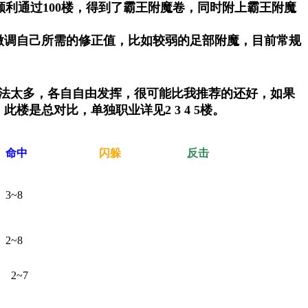
顺利通过100楼，得到了霸王附魔卷，同时附上霸王附魔
微调自己所需的修正值，比如较弱的足部附魔，目前常规
玩法太多，各自自由发挥，很可能比我推荐的还好，如果
是总对比，单独职业详见2 3 4 5楼。
命中
闪躲
反击
3~8
2~8
) Z( g- N- { h3 R! P( q$ \# ?# ]
% j7 S2 I2 U4 g3 m
2~7
6 e, K+ \5 \ w5 z- Y& L