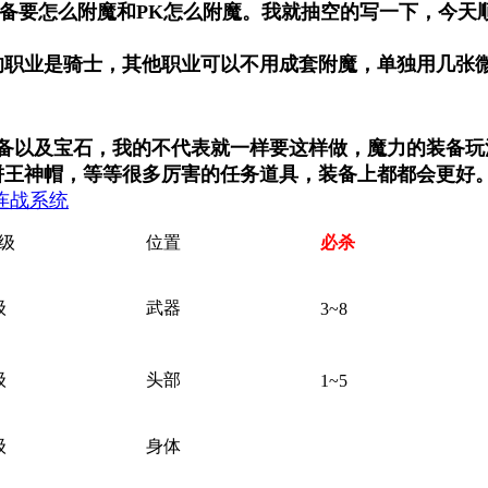
装备要怎么附魔和PK怎么附魔。我就抽空的写一下，今天
。
的职业是骑士，其他职业可以不用成套附魔，单独用几张
装备以及宝石，我的不代表就一样要这样做，魔力的装备
王神帽，等等很多厉害的任务道具，装备上都都会更好。此楼
C连战系统
" o7 G% A7 d, R9 x$ F, P0 G; |8 T
级
位置
必杀
级
武器
3~8
1 {* Z- v1 Y/ Z2 L; g, m
级
头部
1~5
, w- `3 |) c* {- j% b( o% A: L
级
身体