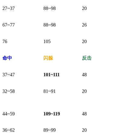
27~37
88~98
20
67~77
88~98
26
76
105
20
$
命中
闪躲
反击
37~47
101~111
48
32~58
81~91
20
2 a: B6 {+ t- U+ x4 g
+ j' z; \- h S' d. e" a2 L- N
44~59
109~119
48
36~62
89~99
20