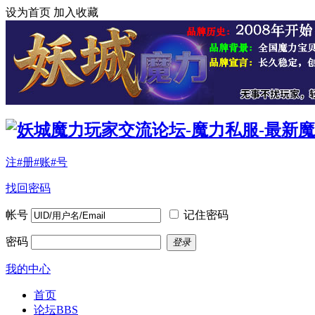
设为首页
加入收藏
注#册#账#号
找回密码
帐号
记住密码
密码
登录
我的中心
首页
论坛
BBS