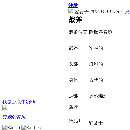
沙发
发表于 2013-11-19 23:04
|
只
战斧
装备位置
附魔卷名称
武器
军神的
头部
胜利的
身体
古代的
足部
迷你蝙蝠
我是卧底牛奶Sir
盾牌
奔跑的春风
饰品1
狂战士