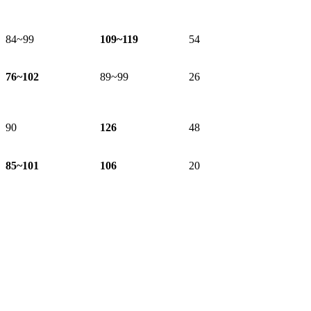
& s, o2 O' ~! k+ g$ r9 |
0 i, k7 n X( u$ O
% J' {$ F! k. T0 h
84~99
109~119
54
76~102
89~99
26
: `/ b# v3 j! d) J
, m5 J* X6 W+ {( |! y
) W& N+ U* ~9 O4 Q; D. E
90
126
48
85~101
106
20