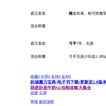
) L J$ }/ [* W9 }1 Y
% G
霸王套装
骑士
有盾，枪可附魔
0 i3 Q! J, G4 _. O9 V
混合附魔
0 W# K ?. { q: J
8 h
: p6
霸王套装
弓手
7件，无盾
混合附魔
弓手无盾少狂战1-2的
! S1 ?5 p2 x1 \2 i
收藏
0
分享
0
支持
0
反对
0
妖城魔力宝典-电子书下载(更新至2.8版本
我是卧底牛奶Sir自制攻略大集合
回复
引用
举报
返回顶部