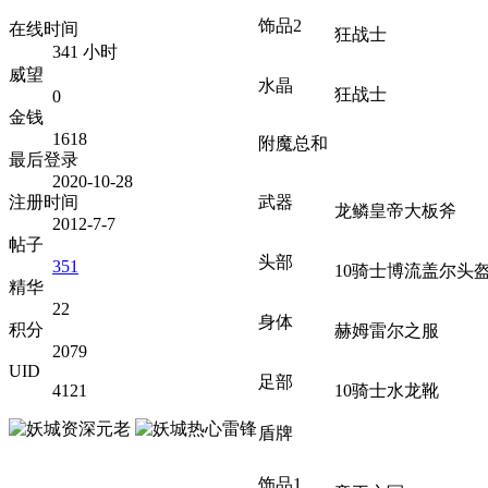
饰品2
在线时间
狂战士
341 小时
威望
水晶
狂战士
0
金钱
1618
附魔总和
最后登录
2020-10-28
注册时间
武器
龙鳞皇帝大板斧
2012-7-7
帖子
头部
351
10骑士博流盖尔头
精华
22
身体
积分
赫姆雷尔之服
2079
UID
足部
4121
10骑士水龙靴
盾牌
饰品1