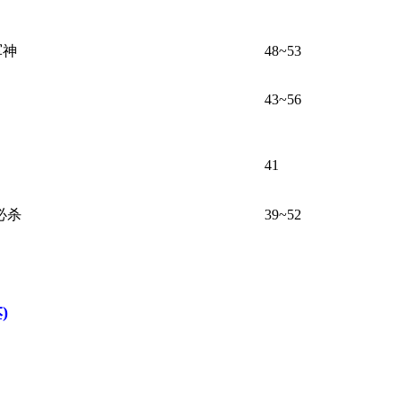
7 z) Z. c Y$ }% l. @" Q% u0 u
6 h8 T) {. u ?/ N( H
军神
48~53
43~56
% D( w# s3 q
2 R4 X( w( q' C% r% _/ C
 P6 M! g: k1 @# }
5 e1 w8 D: x6 h: g! K/ e, \! o4 p
5 u/ |8 h) B$ A1 z
41
必杀
39~52
)