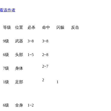
看该作者
等级
位置
必杀
命中
闪躲
反击
9级
武器
3~8
3~8
6级
头部
1~5
2~8
2~7
7级
身体
2
1级
足部
1
6级
全身
1~2