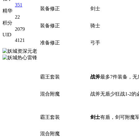
351
装备修正
剑士
( _3
精华
22
积分
装备修正
骑士
2079
UID
4121
准备修正
弓手
v( {
' P' D3 ~5 n; o0 n. \
0 d.
霸王套装
战斧
最多7件装备，无
混合附魔
战斧无盾少狂战1-2的
" v# L; M7 Q9 X+ L) I
霸王套装
剑士
有盾，剑可附魔
; g' l& m9 K8 m* [! p
混合附魔
/ f4 ^# ^% y% O) J; B G. `8 t