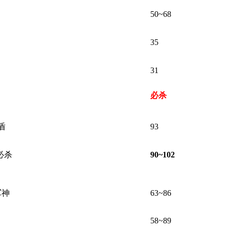
50~68
 H1 v. S4 I' m9 W) Z$ L' ~
35
; R: f' j+ }4 c' k# ^
31
+ ], }9 x* j0 q. {* t& }: W8 z
2 l2 D# m5 J4 M: r, P
必杀
6 U% R# R& r2 Q) M2 L+ ~
 Q5 b: l/ C J6 D
@
盾
93
必杀
90~102
0 E- @/ Z$ ?& k" b1 {6 R. s
1 y. ?7 I3 C8 ^ G
军神
63~86
4 f9 {3 B7 S# T& r5 N+ w+ q% s4
58~89
" g- z, Q( n( C# e
~# z