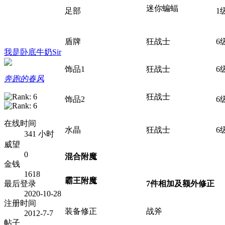
迷你蝙蝠
足部
' R/ A& w; r+ `)
1
{
盾牌
狂战士
6
我是卧底牛奶Sir
饰品1
狂战士
6
0 \) Q; D: x# v5 n1 M, B
奔跑的春风
狂战士
饰品2
4 S% I* C9 [! s6 T.
6
% B! S0 d. k" @% z
h c+ E [8 B% `
在线时间
水晶
狂战士
6
! K4 _/ G" ?& i
; L8 {. L8 e; [6 _
341 小时
威望
0
混合附魔
金钱
1618
霸王附魔
. X# I+ y, ]1 H; y! g1
最后登录
7件相加及额外修正
T) j
2020-10-28
注册时间
装备修正
战斧
2012-7-7
' [2
帖子