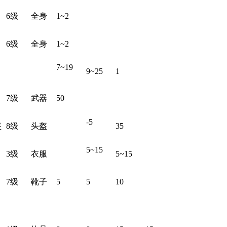
6级
全身
1~2
6级
全身
1~2
7~19
9~25
1
7级
武器
50
-5
盔
8级
头盔
35
5~15
3级
衣服
5~15
7级
靴子
5
5
10