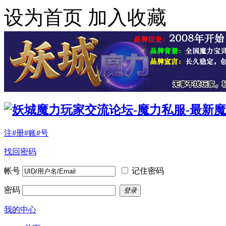
设为首页
加入收藏
注#册#账#号
找回密码
帐号
记住密码
密码
登录
我的中心