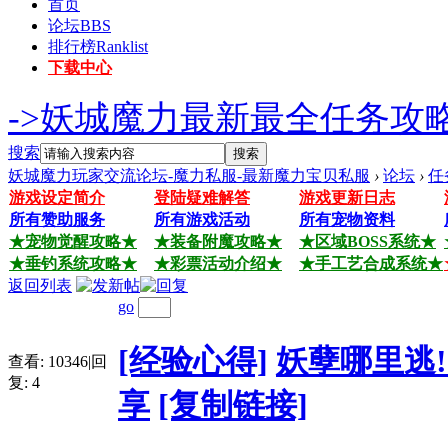
首页
论坛
BBS
排行榜
Ranklist
下载中心
->妖城魔力最新最全任务攻略
搜索
搜索
妖城魔力玩家交流论坛-魔力私服-最新魔力宝贝私服
›
论坛
›
任
游戏设定简介
登陆疑难解答
游戏更新日志
所有赞助服务
所有游戏活动
所有宠物资料
★宠物觉醒攻略★
★装备附魔攻略★
★区域BOSS系统★
★垂钓系统攻略★
★彩票活动介绍★
★手工艺合成系统★
返回列表
go
[经验心得]
妖孽哪里逃!
查看:
10346
|
回
复:
4
享
[复制链接]