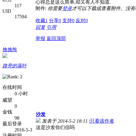
心得总是这么简单,却又有人不知道.
117
附件:
你需要
登录
才可以下载或查看附件。没有
UID
17594
收藏
1
分享
0
支持
0
反对
0
回复
引用
举报
返回顶部
拽拽熊
路旁的落叶
在线时间
0 小时
威望
0
金钱
沙发
98
发表于 2014-5-2 18:11
|
只看该作者
最后登录
这是沙发你们信吗
2016-5-3
注册时间