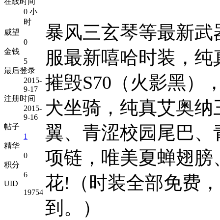
在线时间
0 小
时
暴风三玄琴等最新武器
威望
0
金钱
服最新嘻哈时装，纯
5
最后登录
摧毁S70（火影黑）
2015-
9-17
注册时间
犬坐骑，纯真艾奥纳
2015-
9-16
帖子
翼、青涩校园尾巴、
1
精华
项链，唯美夏蝉翅膀
0
积分
6
花!（时装全部免费
UID
19754
到。）