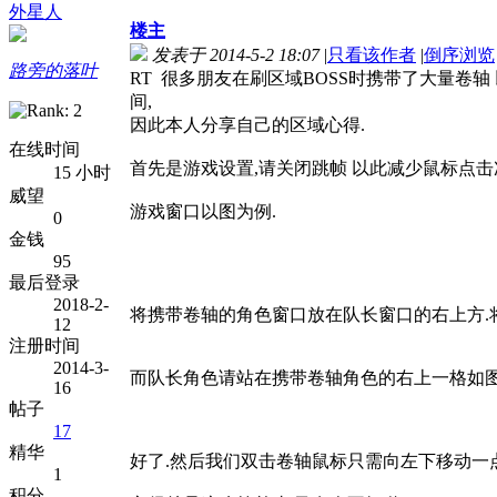
外星人
楼主
发表于 2014-5-2 18:07
|
只看该作者
|
倒序浏览
路旁的落叶
RT 很多朋友在刷区域BOSS时携带了大量卷
间,
因此本人分享自己的区域心得.
在线时间
首先是游戏设置,请关闭跳帧 以此减少鼠标点击
15 小时
威望
游戏窗口以图为例.
0
金钱
95
最后登录
2018-2-
将携带卷轴的角色窗口放在队长窗口的右上方.将
12
注册时间
2014-3-
而队长角色请站在携带卷轴角色的右上一格如
16
帖子
17
精华
好了.然后我们双击卷轴鼠标只需向左下移动一点 
1
积分