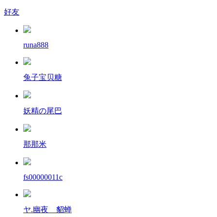
好友
runa888
兔子宝贝糖
妖精の尾巴
那那米
fs00000011c
ヤ.幽夜ゝ貂蝉