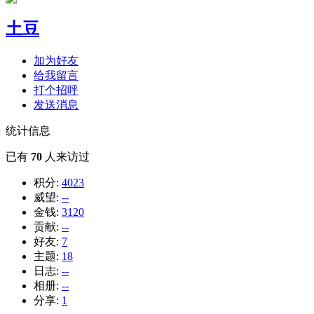
土豆
加为好友
给我留言
打个招呼
发送消息
统计信息
已有
70
人来访过
积分:
4023
威望:
--
金钱:
3120
贡献:
--
好友:
7
主题:
18
日志:
--
相册:
--
分享:
1