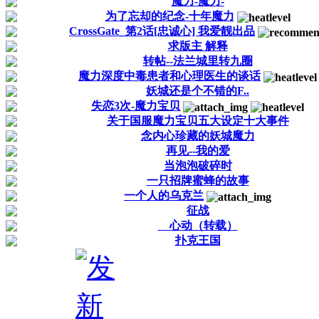
魔力-魔力-
为了忘却的纪念-十年魔力
CrossGate_第2话[忠诚心] 我爱靓出品
求版主 解释
转帖--法兰城里转九圈
魔力深度中毒患者和心理医生的谈话
妖城还是个不错的F..
失恋3次-魔力宝贝
关于国服魔力宝贝五大设定十大事件
念内心珍藏的妖城魔力
再见--我的爱
当泡泡破碎时
一只招牌蜜蜂的故事
一个人的乌克兰
征战
心动（转载）
扑克王国