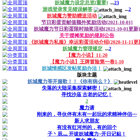
妖城魔力设定总览[重要]
...
2
3
游戏登录常见错误解答
...
2
妖城魔力赞助赠送活动
节日彩蛋贡献值额外奖励活动[2021-10-01]
妖城魔力节日彩蛋限时抽奖活动[2021-10-01更新]
关于摆摊奖励的规则公告
《妖城魔力私服》幸运彩蛋活动介绍(2020-11-11更
妖城魔力管理规定
...
2
【魔力小说】11-20
【魔力小说】王牌冒险第一卷1-10
妖城情感区发帖奖励办法！
版块主题
妖城魔力等开服歌！！《你有病么？》
失落的大陆采集探索解密！
寻找沙庙 古老的记忆！
2
魔力请
刚来的，寻伙伴有木有一起玩的求精神伴侣~~
新人求朋友
有没有红河州的，有的回个
子丶辰灬 开拔妖城魔力~开日记贴！