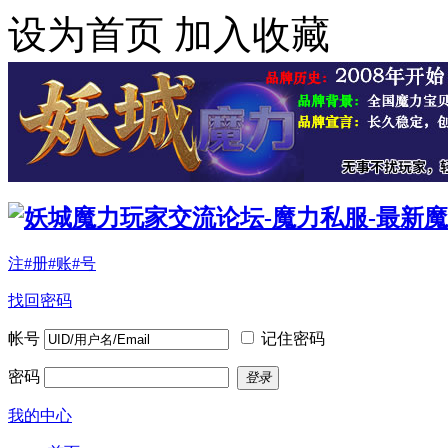
设为首页
加入收藏
注#册#账#号
找回密码
帐号
记住密码
密码
登录
我的中心