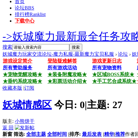
首页
论坛
BBS
排行榜
Ranklist
下载中心
->妖城魔力最新最全任务攻略
搜索
搜索
妖城魔力玩家交流论坛-魔力私服-最新魔力宝贝私服
›
论坛
›
妖
游戏设定简介
登陆疑难解答
游戏更新日志
所有赞助服务
所有游戏活动
所有宠物资料
★宠物觉醒攻略★
★装备附魔攻略★
★区域BOSS系统★
★垂钓系统攻略★
★彩票活动介绍★
★手工艺合成系统★
收藏本版
|
订阅
妖城情感区
今日:
0
|
主题:
27
版主:
小熊饼干
返 回
新窗
筛选:
全部主题
全部时间
|
排序:
最后发表
|
精华
|
推荐
作者