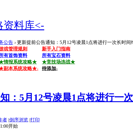
资料库<-
务公告
›
更新提前公告通知：5月12号凌晨1点将进行一次长时间
游戏管理规则
新手入门指南
所有首饰资料
所有宝石资料
★情报系统攻略★
★竞技场连战★
★副本系统攻略★-
待添加-
知：5月12号凌晨1点将进行一
作者
|
倒序浏览
|
打印
01:00开始