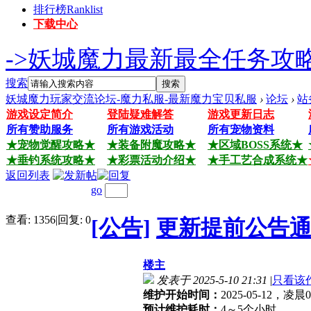
排行榜
Ranklist
下载中心
->妖城魔力最新最全任务攻略
搜索
搜索
妖城魔力玩家交流论坛-魔力私服-最新魔力宝贝私服
›
论坛
›
站
游戏设定简介
登陆疑难解答
游戏更新日志
所有赞助服务
所有游戏活动
所有宠物资料
★宠物觉醒攻略★
★装备附魔攻略★
★区域BOSS系统★
★垂钓系统攻略★
★彩票活动介绍★
★手工艺合成系统★
返回列表
go
查看:
1356
|
回复:
0
[公告]
更新提前公告通
楼主
发表于 2025-5-10 21:31
|
只看该
维护开始时间：
2025-05-12，凌晨
预计维护耗时：
4～5个小时