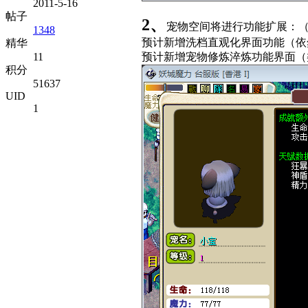
2011-5-16
帖子
2、
宠物空间将进行功能扩展：
1348
预计新增洗档直观化界面功能（依
精华
11
预计新增宠物修炼淬炼功能界面（
积分
51637
UID
1