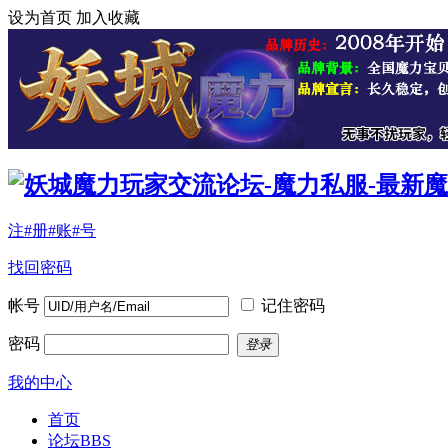
设为首页
加入收藏
注#册#账#号
找回密码
帐号
记住密码
密码
登录
我的中心
首页
论坛
BBS