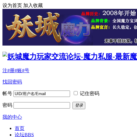
设为首页
加入收藏
注#册#账#号
找回密码
帐号
记住密码
密码
登录
我的中心
首页
论坛
BBS