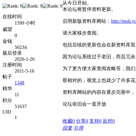
从今日开始。
本论坛将暂停资料更新。
在线时间
启用新版资料库网站：
http://moli.y
1599 小时
威望
请大家移步查阅。
0
金钱
包括后续的更新也会在新资料库里
50234
最后登录
因为论坛系统过于老旧，而且冗余
2026-1-26
注册时间
为了更方便大家查阅攻略等，我们
2011-5-16
帖子
那相对的，视觉上也就少了许多花
1348
精华
资料库网站的内容在逐步完善中，
11
积分
论坛依旧会一直开放
51637
UID
1
收藏
0
分享
0
支持
0
反对
0
回复
引用