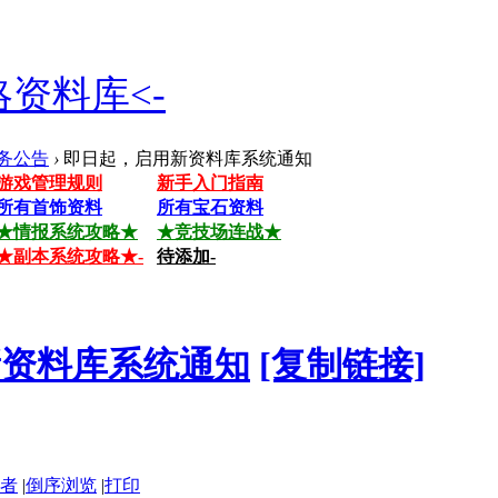
资料库<-
务公告
›
即日起，启用新资料库系统通知
游戏管理规则
新手入门指南
所有首饰资料
所有宝石资料
★情报系统攻略★
★竞技场连战★
★副本系统攻略★-
待添加-
新资料库系统通知
[复制链接]
者
|
倒序浏览
|
打印