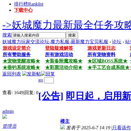
排行榜
Ranklist
下载中心
->妖城魔力最新最全任务攻略
搜索
搜索
妖城魔力玩家交流论坛-魔力私服-最新魔力宝贝私服
›
论坛
›
站
游戏设定简介
登陆疑难解答
游戏更新日志
所有赞助服务
所有游戏活动
所有宠物资料
★宠物觉醒攻略★
★装备附魔攻略★
★区域BOSS系统★
★垂钓系统攻略★
★彩票活动介绍★
★手工艺合成系统★
返回列表
go
查看:
1649
|
回复:
0
[公告]
即日起，启用
admin
楼主
管理员
发表于 2025-6-7 14:19
|
只看该作