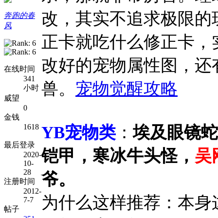
改，其实不追求极限的
奔跑的春
风
正卡就吃什么修正卡，
改好的宠物属性图，还有
在线时间
341
兽。
宠物觉醒攻略
小时
威望
0
金钱
1618
YB宠物类
：
埃及眼镜蛇
最后登录
铠甲，寒冰牛头怪，
吴
2020-
10-
28
爷。
注册时间
2012-
为什么这样推荐：本身
7-7
帖子