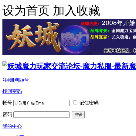
设为首页
加入收藏
注#册#账#号
找回密码
帐号
记住密码
密码
登录
我的中心