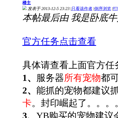
楼主
发表于 2013-12-5 23:23
|
只看该作者
|
倒序浏览
|
打
本帖最后由 我是卧底牛奶Sir 
官方任务点击查看
具体请查看上面官方任
1、
服务器
所有宠物
都
2、
能抓的宠物都建议
卡
。封印崛起了。。。
3、
YB购买的宠物建议