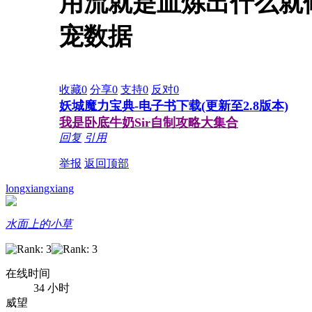
用流就是血炼出什么就
宠数据
收藏
0
分享
0
支持
0
反对
0
妖城魔力宝典-电子书下载(更新至2.8版本)
我是卧底牛奶Sir自制攻略大集合
回复
引用
举报
返回顶部
longxiangxiang
水面上的小草
在线时间
34 小时
威望