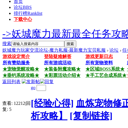
首页
论坛
BBS
排行榜
Ranklist
下载中心
->妖城魔力最新最全任务攻略
搜索
搜索
妖城魔力玩家交流论坛-魔力私服-最新魔力宝贝私服
›
论坛
›
任
游戏设定简介
登陆疑难解答
游戏更新日志
所有赞助服务
所有游戏活动
所有宠物资料
★宠物觉醒攻略★
★装备附魔攻略★
★区域BOSS系统★
★垂钓系统攻略★
★彩票活动介绍★
★手工艺合成系统★
返回列表
go
[经验心得]
血炼宠物修
查看:
12212
|
回
复:
5
析攻略】
[复制链接]