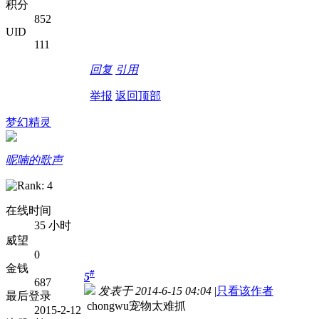
积分
852
UID
111
回复
引用
举报
返回顶部
梦幻精灵
呢喃的歌声
在线时间
35 小时
威望
0
金钱
#
5
687
发表于 2014-6-15 04:04
|
只看该作者
最后登录
chongwu宠物太难抓
2015-2-12