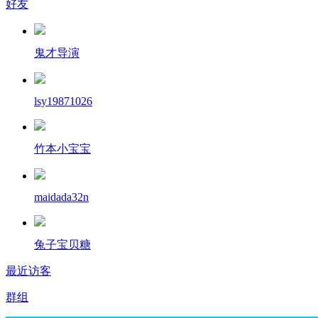
好友
鬼才导演
lsy19871026
竹本小宝宝
maidada32n
兔子宝贝糖
最近访客
群组