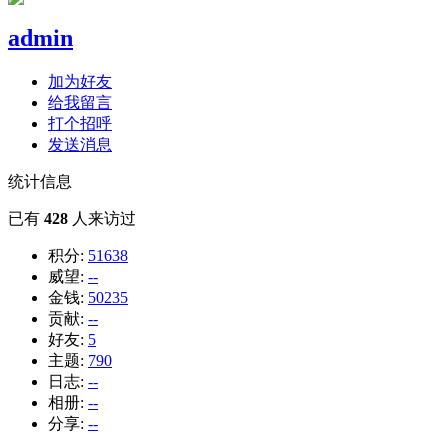
admin
加为好友
给我留言
打个招呼
发送消息
统计信息
已有
428
人来访过
积分:
51638
威望:
--
金钱:
50235
贡献:
--
好友:
5
主题:
790
日志:
--
相册:
--
分享:
--