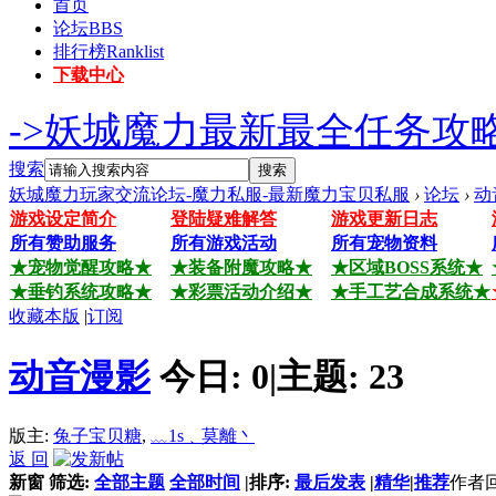
首页
论坛
BBS
排行榜
Ranklist
下载中心
->妖城魔力最新最全任务攻略
搜索
搜索
妖城魔力玩家交流论坛-魔力私服-最新魔力宝贝私服
›
论坛
›
动
游戏设定简介
登陆疑难解答
游戏更新日志
所有赞助服务
所有游戏活动
所有宠物资料
★宠物觉醒攻略★
★装备附魔攻略★
★区域BOSS系统★
★垂钓系统攻略★
★彩票活动介绍★
★手工艺合成系统★
收藏本版
|
订阅
动音漫影
今日:
0
|
主题:
23
版主:
兔子宝贝糖
,
﹏1s﹑莫離丶
返 回
新窗
筛选:
全部主题
全部时间
|
排序:
最后发表
|
精华
|
推荐
作者