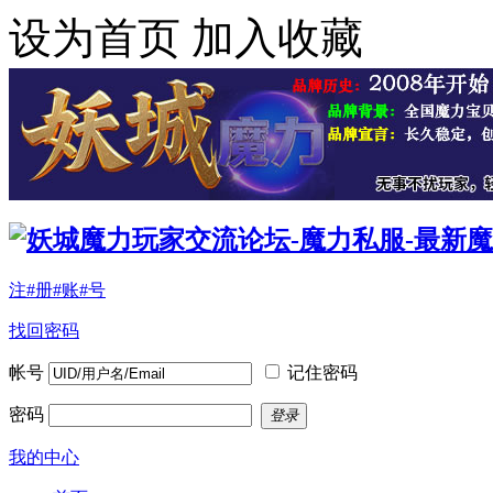
设为首页
加入收藏
注#册#账#号
找回密码
帐号
记住密码
密码
登录
我的中心