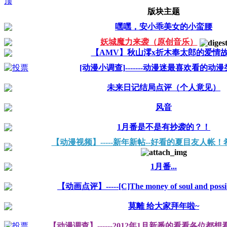
版块主题
嘿嘿，安小乖美女的小蛮腰
妖城魔力来袭（原创音乐）
【AMV】秋山澪x折木奉太郎的爱情
[动漫小调查]-------动漫迷最喜欢看的动
未来日记结局点评（个人意见）
风音
1月番是不是有抄袭的？！
【动漫视频】-----新年新帖--好看的夏目友人帐
1月番...
【动画点评】-----[C]The money of soul and possibi
莫離 给大家拜年啦~
【动漫调查】------2012年1月新番的看看各位都